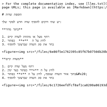
> For the complete documentation index, see [llms.txt](
page URLs; this page is available as [Markdown](https:/
# הוספת שדות

יש שתי דרכים להוסיף שדה חדש לסקר שלך:

**בתוך מדור**

1. רחף מעל או מתחת לשדה קיים

2. לחץ על ה  **+**  כפתור

3. בחר את סוג השדה שברצונך להוסיף

<figure><img src="/files/6e86f5e1762395c85f67b07566b20b
**משדה קיים**

1. רחף מעל שדה קיים

2. לחץ על ה **+** כפתור בצד ימין

3. בתוך אזור השדה שנוסף, לחץ על ה **+** כפתור&#x20;

4. בחר את סוג השדה שברצונך להוסיף
