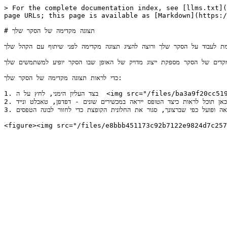
> For the complete documentation index, see [llms.txt](
page URLs; this page is available as [Markdown](https:/
# תצוגה מקדימה של הסקר שלך

ימת לעבוד על הסקר שלך ורוצה להציג תצוגה מקדימה לפני שיתוף עם הקהל שלך.&#x20;
מקדים של הסקר מספקת ייצוג מדויק של האופן שבו הסקר יופיע למשתמשים שלך.
כדי לראות תצוגה מקדימה של הסקר שלך:

1. בצד העליון הימני, לחץ על ה  <img src="/files/ba3a9f20cc519984c6ba2ea9ddead70eedafc5a6" alt="" data-size="line"> **תצוגה מקדימה** כפתור.

2. תתפתח חלונית קופצת עם הטופס שלך. כאן תוכל לראות כיצד הטופס ייראה במכשירים שונים - דפדפן, טאבלט ונייד.&#x20;

3. לאחר שבטחת שהטופס נראה ופועל כפי שברצונך, סגור את החלונית הקופצת כדי לחזור לבונה הטפסים.
