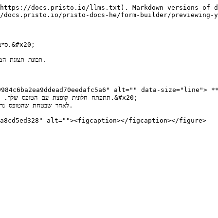
https://docs.pristo.io/llms.txt). Markdown versions of d
/docs.pristo.io/pristo-docs-he/form-builder/previewing-y
סי

תכונת תצוגת ה
